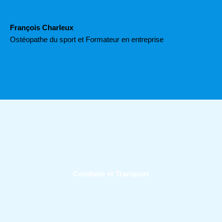
Aller
au
François Charleux
contenu
Ostéopathe du sport et Formateur en entreprise
Menu
Conduite et Transport